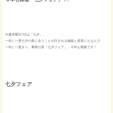
今週木曜日7日は「七夕」、
一年に一度七夕の夜に会うことが許される織姫と彦星にちなんで
一年に一度きり、葡萄の里「七夕フェア」、今年も開催です！
七夕フェア