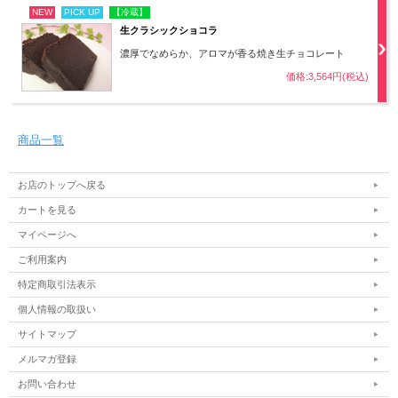
NEW
PICK UP
【冷蔵】
生クラシックショコラ
濃厚でなめらか、アロマが香る焼き生チョコレート
価格:3,564円(税込)
商品一覧
お店のトップへ戻る
皮まで柔らかいレーズン
カートを見る
マイページへ
生で皮ごと食べる高級ぶどう
ご利用案内
「シャインマスカット」
通常のレーズンでは乾燥により硬くなってしまう皮も
特定商取引法表示
シャインマスカットなら
個人情報の取扱い
柔らかいまま、
レーズンになりました。
サイトマップ
メルマガ登録
お問い合わせ