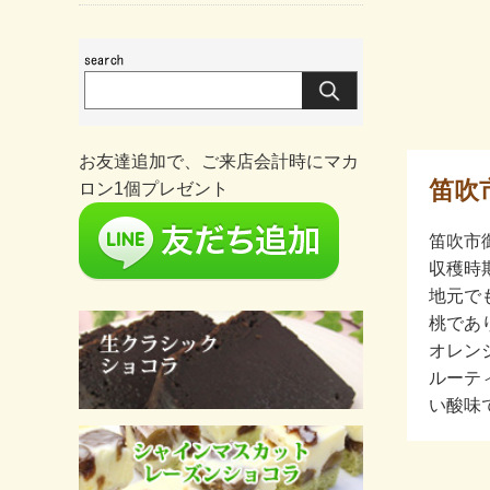
お友達追加で、ご来店会計時にマカ
笛吹
ロン1個プレゼント
笛吹市
収穫時
地元で
桃であ
オレン
ルーテ
い酸味