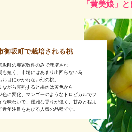
「黄美娘」と
市御坂町で栽培される桃
御坂町の農家数件のみで栽培され
期も短く、市場にはあまり出回らない為
もお目にかかれない幻の桃。
りながら完熟すると果肉は黄色から
ジ色に変化、マンゴーのようなトロピカルでフ
ィな味わいで、優雅な香りが強く、甘みと程よ
で近年注目をあびる人気の品種です。