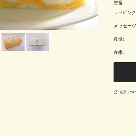
型番：
ラッピン
メッセー
数量:
在庫:
返品につ