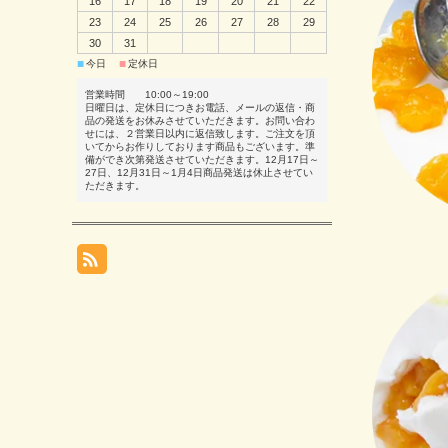
16
17
18
19
20
21
22
23
24
25
26
27
28
29
30
31
■
■
今日
定休日
営業時間 10:00～19:00
日曜日は、定休日につきお電話、メールの返信・商
品の発送をお休みさせていただきます。お問い合わ
せには、２営業日以内に返信致します。ご注文を頂
いてからお作りしております商品もございます。準
備ができ次第発送させていただきます。12月17日～
27日、12月31日～1月4日商品発送は休止させてい
ただきます。