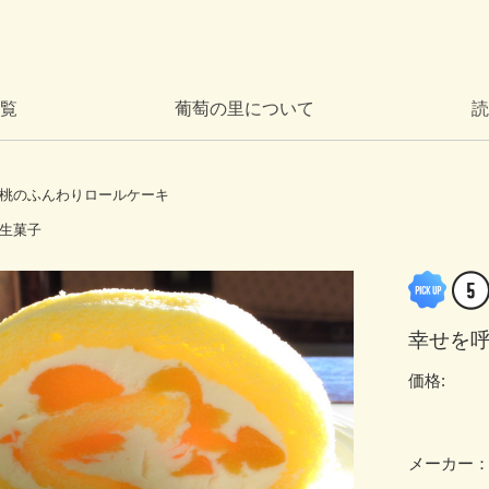
覧
葡萄の里について
読
桃のふんわりロールケーキ
生菓子
幸せを
価格:
メーカー