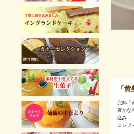
「黄
完熟「
豊かな
込み
コンフ