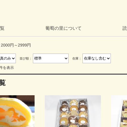
覧
葡萄の里について
読
2000円～2999円
並び順：
在庫：
6件を表示
覧