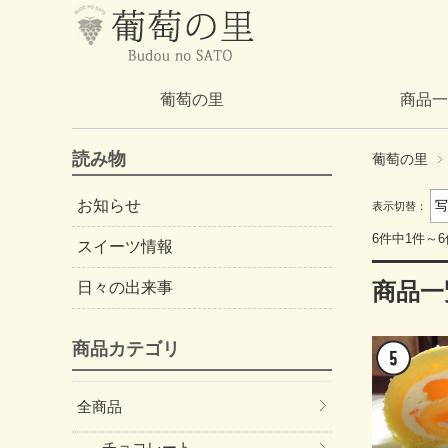
葡萄の里
商品一
読み物
葡萄の里
お知らせ
表示切替：
6件中1件～
スイーツ情報
商品一
日々の出来事
商品カテゴリ
全商品
チョコレート