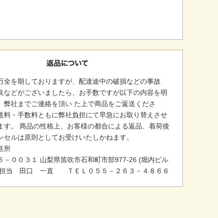
万全を期しておりますが、配達途中の破損などの事故
良などがございましたら、お手数ですが以下の内容を明
、弊社までご連絡を頂い た上で商品をご返送くださ
送料・手数料ともに弊社負担にて早急にお取り替えさせ
ます。 商品の性格上、お客様の都合による返品、着荷後
ンセルは原則としてお受けいたしかねます。
住所
－００３１ 山梨県笛吹市石和町市部977-26 (堀内ビル
 担当 田口 一直 ＴＥＬ０５５－２６３－４８６６