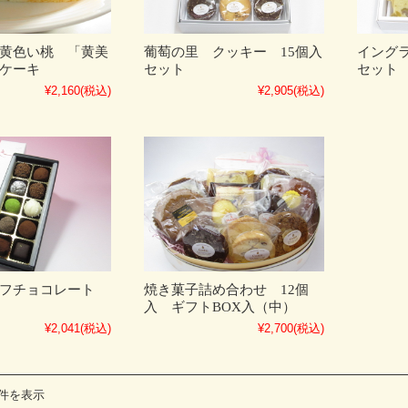
黄色い桃 「黄美
葡萄の里 クッキー 15個入
イングラ
ケーキ
セット
セット
¥2,160
(税込)
¥2,905
(税込)
ュフチョコレート
焼き菓子詰め合わせ 12個
入 ギフトBOX入（中）
¥2,041
(税込)
¥2,700
(税込)
6件を表示