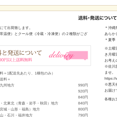
にて出荷致します。
＊沖縄
常温便）とクール便（冷蔵・冷凍便）の２種類がござ
あらか
＊夏季
※土曜
き月曜
お考え
※佐川
ませ。
料＝1配送先あたり、1梱包のみ）
https:/
送料＝
※悪天
九州地方
990円
お届け
920円
840円
各種お
・北東北（青森・岩手・秋田）地方
840円
宮城・山形・福島）地方
800円
山・石川・福井地方
790円