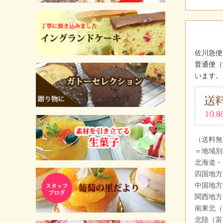
佐川急便
普通便（
います。
（送料無
＝地域別
北海道・
四国地方
中国地方
関西地方
南東北（
北陸（富