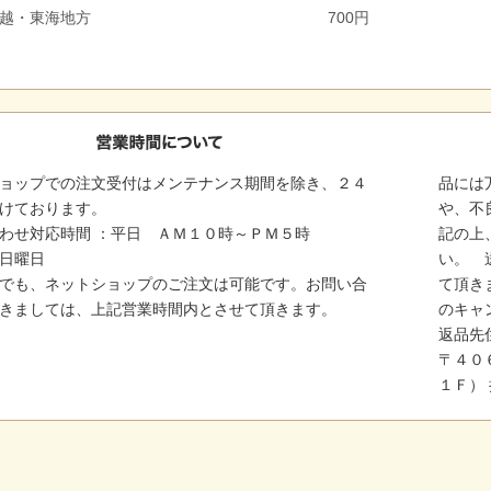
越・東海地方
700円
ョップでの注文受付はメンテナンス期間を除き、２４
品には
けております。
や、不
わせ対応時間 ：平日 ＡＭ１０時～ＰＭ５時
記の上
日曜日
い。 
でも、ネットショップのご注文は可能です。お問い合
て頂き
きましては、上記営業時間内とさせて頂きます。
のキャ
返品先
〒４０６
１Ｆ）