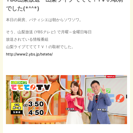
でした(*^^*)
本日の厨房、パティシエは朝からソワソワ。
そう、山梨放送 (YBS
テレビ
) で月曜～金曜日毎日
放送されている情報番組
山梨ライブてててＴＶ！の取材でした。
http://www2.ybs.jp/tetete/