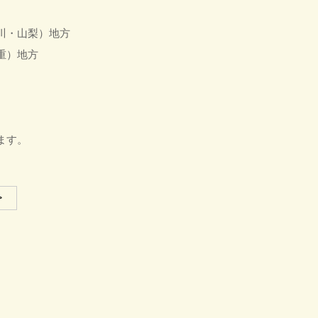
川・山梨）地方
知・三重）地方
願っております。
>