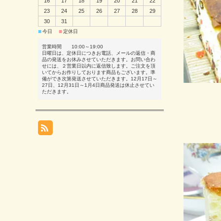
16
17
18
19
20
21
22
23
24
25
26
27
28
29
30
31
■
■
今日
定休日
営業時間 10:00～19:00
日曜日は、定休日につきお電話、メールの返信・商
品の発送をお休みさせていただきます。お問い合わ
せには、２営業日以内に返信致します。ご注文を頂
いてからお作りしております商品もございます。準
備ができ次第発送させていただきます。12月17日～
27日、12月31日～1月4日商品発送は休止させてい
ただきます。