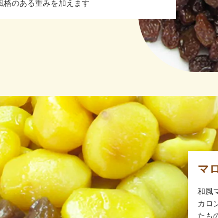
風格のある重みを加えます
マ
和風
カロ
たも