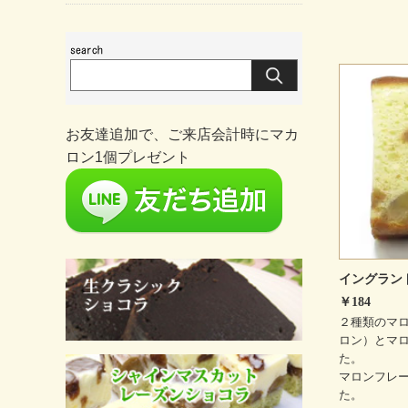
お友達追加で、ご来店会計時にマカ
ロン1個プレゼント
イングラン
￥184
２種類のマ
ロン）とマ
た。
マロンフレ
た。