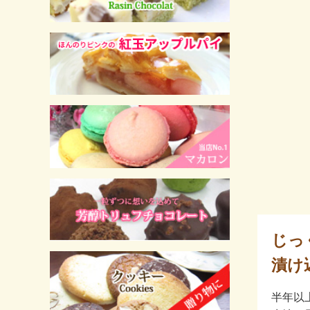
じっ
漬け
半年以