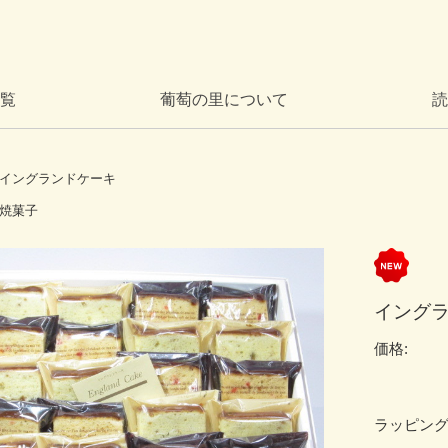
覧
葡萄の里について
読
イングランドケーキ
焼菓子
イングラ
価格:
ラッピン