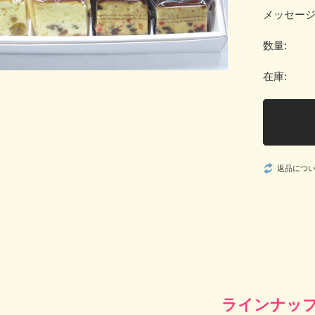
メッセー
数量:
在庫:
返品につ
ラインナッ