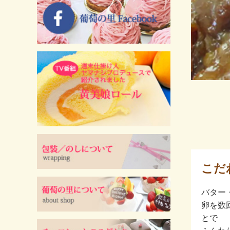
こだ
バター
卵を数
とで